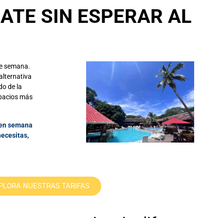
ATE SIN ESPERAR AL
 de semana.
alternativa
do de la
spacios más
s en semana
necesitas,
PLORA NUESTRAS TARIFAS