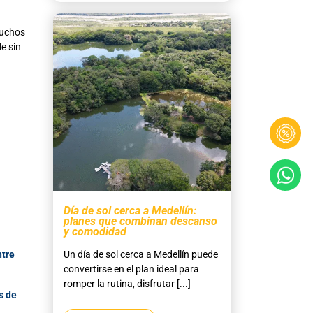
Muchos
e sin
Día de sol cerca a Medellín:
planes que combinan descanso
y comodidad
ntre
Un día de sol cerca a Medellín puede
convertirse en el plan ideal para
romper la rutina, disfrutar [...]
s de