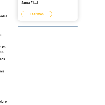
Santa F [...]
Leer más
dades.
s
pico
es.
eros
nis
olo, en