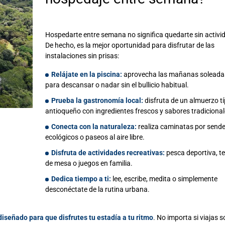
Hospedarte entre semana no significa quedarte sin activi
De hecho, es la mejor oportunidad para disfrutar de las
instalaciones sin prisas:
Relájate en la piscina:
aprovecha las mañanas soleada
para descansar o nadar sin el bullicio habitual.
Prueba la gastronomía local:
disfruta de un almuerzo tí
antioqueño con ingredientes frescos y sabores tradicional
Conecta con la naturaleza:
realiza caminatas por send
ecológicos o paseos al aire libre.
Disfruta de actividades recreativas:
pesca deportiva, te
de mesa o juegos en familia.
Dedica tiempo a ti:
lee, escribe, medita o simplemente
desconéctate de la rutina urbana.
diseñado para que disfrutes tu estadía a tu ritmo
. No importa si viajas s