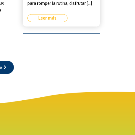
que
para romper la rutina, disfrutar [...]
n
Leer más
te