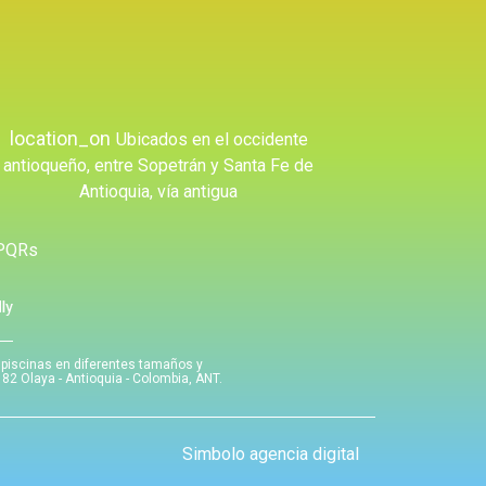
location_on
Ubicados en el occidente
antioqueño, entre Sopetrán y Santa Fe de
Antioquia, vía antigua
PQRs
 piscinas en diferentes tamaños y
 82 Olaya - Antioquia - Colombia, ANT.
Simbolo agencia digital