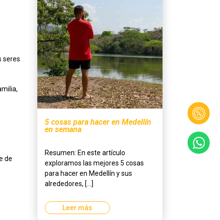
s seres
milia,
5 cosas para hacer en Medellín
en semana
Resumen: En este artículo
e de
exploramos las mejores 5 cosas
para hacer en Medellín y sus
alrededores, [...]
Leer más