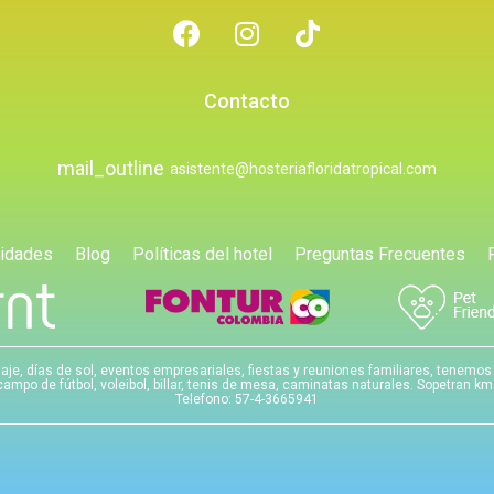
Contacto
mail_outline
asistente@hosteriafloridatropical.com
vidades
Blog
Políticas del hotel
Preguntas Frecuentes
je, días de sol, eventos empresariales, fiestas y reuniones familiares, tenemos
ampo de fútbol, voleibol, billar, tenis de mesa, caminatas naturales. Sopetran km
Telefono: 57-4-3665941