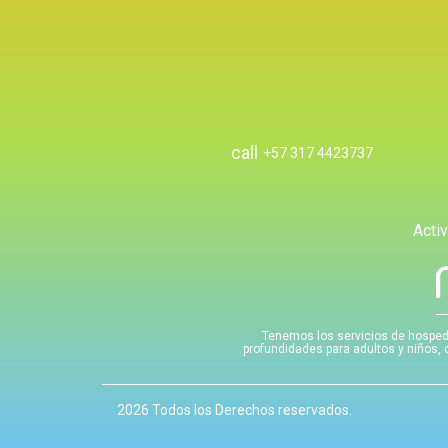
call
+57 317 4423737
Acti
Tenemos los servicios de hospeda
profundidades para adultos y niños, c
2026 Todos los Derechos reservados.