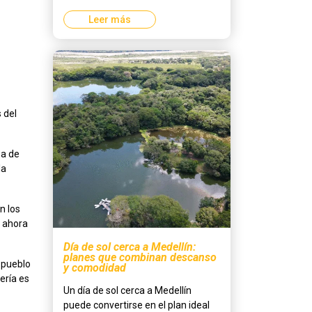
Leer más
 del
na de
la
n los
e ahora
Día de sol cerca a Medellín:
planes que combinan descanso
 pueblo
y comodidad
ería es
Un día de sol cerca a Medellín
puede convertirse en el plan ideal