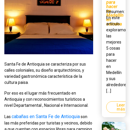
para
hacer
en
Resumen:
Medellín
En este
en
semana
artículo
exploramos
las
mejores
5 cosas
para
hacer
Santa Fe de Antioquia se caracteriza por sus
en
calles coloniales, su diseño arquitectónico, y
Medellín
variedad gastronómica característica de la
y sus
cultura paisa.
alrededores,
[...]
Por eso es el lugar más frecuentado en
Antioquia y con reconocimientos turísticos a
Leer
nivel Departamental , Nacional e Internacional.
más
cabañas en Santa Fe de Antioquia
Las
son
las más preferidas por turistas y vecinos, debido
a que cuentan con espacios libres para camping,