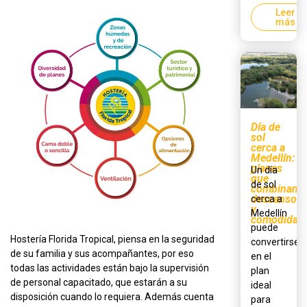
Leer
más
Día de
sol
cerca a
Medellín:
planes
Un día
que
de sol
combinan
descanso
cerca a
y
Medellín
comodidad
puede
Hostería Florida Tropical, piensa en la seguridad
convertirse
de su familia y sus acompañantes, por eso
en el
todas las actividades están bajo la supervisión
plan
de personal capacitado, que estarán a su
ideal
disposición cuando lo requiera. Además cuenta
para