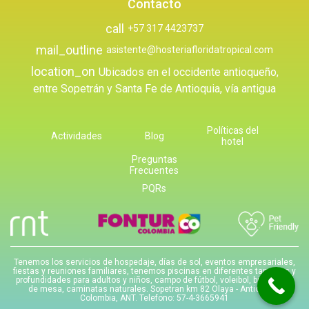
Contacto
call
+57 317 4423737
mail_outline
asistente@hosteriafloridatropical.com
location_on
Ubicados en el occidente antioqueño,
entre Sopetrán y Santa Fe de Antioquia, vía antigua
Políticas del
Actividades
Blog
hotel
Preguntas
Frecuentes
PQRs
Tenemos los servicios de hospedaje, días de sol, eventos empresariales,
fiestas y reuniones familiares, tenemos piscinas en diferentes tamaños y
profundidades para adultos y niños, campo de fútbol, voleibol, billar, tenis
de mesa, caminatas naturales. Sopetran km 82 Olaya - Antioquia -
Colombia, ANT. Telefono: 57-4-3665941