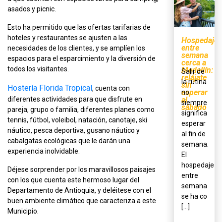
asados y picnic.
Esto ha permitido que las ofertas tarifarias de
hoteles y restaurantes se ajusten a las
Hospedaje
entre
necesidades de los clientes, y se amplíen los
semana
espacios para el esparcimiento y la diversión de
cerca a
todos los visitantes.
Medellín:
Salir de
relájate
la rutina
sin
Hostería Florida Tropical
, cuenta con
esperar
no
al
diferentes actividades para que disfrute en
siempre
sábado
pareja, grupo o familia, diferentes planes como
significa
tennis, fútbol, voleibol, natación, canotaje, ski
esperar
náutico, pesca deportiva, gusano náutico y
al fin de
cabalgatas ecológicas que le darán una
semana.
experiencia inolvidable.
El
hospedaje
Déjese sorprender por los maravillosos paisajes
entre
con los que cuenta este hermoso lugar del
semana
Departamento de Antioquia, y deléitese con el
se ha co
buen ambiente climático que caracteriza a este
[...]
Municipio.