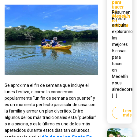
para
hacer
en
Resumen:
Medellín
En este
en
semana
artículo
exploramos
las
mejores
5 cosas
para
hacer
en
Medellín
y sus
Se aproxima el fin de semana que incluye el
alrededores,
lunes festivo, o como lo conocemos
[...]
popularmente “un fin de semana con puente” y
es un momento perfecto para salir de casa con
Leer
la familia y armar un plan divertido. Entre
más
algunos de los más tradicionales esta “puebliar”
o ir a piscina, y este último es uno de los más
apetecidos durante estos días tan calurosos,