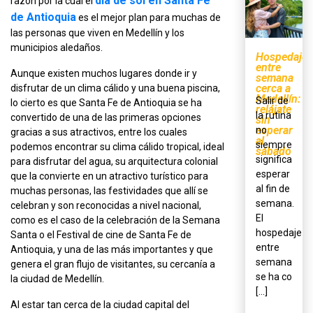
día de sol en Santa Fe
razón por la cual el
de Antioquia
es el mejor plan para muchas de
las personas que viven en Medellín y los
municipios aledaños.
Hospedaje
entre
Aunque existen muchos lugares donde ir y
semana
cerca a
disfrutar de un clima cálido y una buena piscina,
Medellín:
Salir de
lo cierto es que Santa Fe de Antioquia se ha
relájate
la rutina
convertido de una de las primeras opciones
sin
esperar
no
gracias a sus atractivos, entre los cuales
al
siempre
podemos encontrar su clima cálido tropical, ideal
sábado
significa
para disfrutar del agua, su arquitectura colonial
esperar
que la convierte en un atractivo turístico para
al fin de
muchas personas, las festividades que allí se
semana.
celebran y son reconocidas a nivel nacional,
El
como es el caso de la celebración de la Semana
hospedaje
Santa o el Festival de cine de Santa Fe de
entre
Antioquia, y una de las más importantes y que
semana
genera el gran flujo de visitantes, su cercanía a
se ha co
la ciudad de Medellín.
[...]
Al estar tan cerca de la ciudad capital del