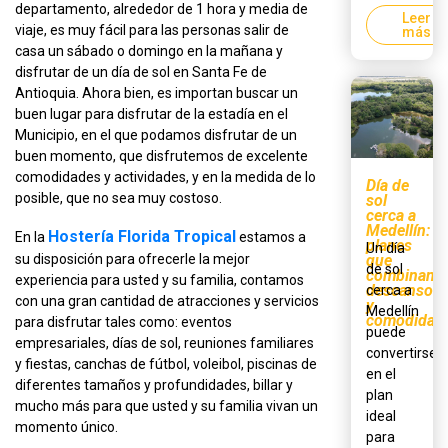
departamento, alrededor de 1 hora y media de
Leer
viaje, es muy fácil para las personas salir de
más
casa un sábado o domingo en la mañana y
disfrutar de un día de sol en Santa Fe de
Antioquia. Ahora bien, es importan buscar un
buen lugar para disfrutar de la estadía en el
Municipio, en el que podamos disfrutar de un
buen momento, que disfrutemos de excelente
comodidades y actividades, y en la medida de lo
Día de
posible, que no sea muy costoso.
sol
cerca a
Medellín:
Hostería Florida Tropical
En la
estamos a
planes
Un día
que
su disposición para ofrecerle la mejor
de sol
combinan
experiencia para usted y su familia, contamos
descanso
cerca a
con una gran cantidad de atracciones y servicios
y
Medellín
comodidad
para disfrutar tales como: eventos
puede
empresariales, días de sol, reuniones familiares
convertirse
y fiestas, canchas de fútbol, voleibol, piscinas de
en el
diferentes tamaños y profundidades, billar y
plan
mucho más para que usted y su familia vivan un
ideal
momento único.
para