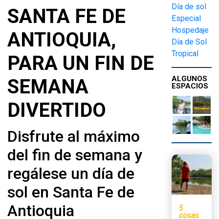
Día de sol
SANTA FE DE
Especial
Hospedaje
ANTIOQUIA,
Día de Sol
Tropical
PARA UN FIN DE
ALGUNOS
SEMANA
ESPACIOS
DIVERTIDO
Disfrute al máximo
del fin de semana y
regálese un día de
sol en Santa Fe de
Antioquia
5
cosas