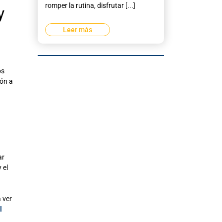
romper la rutina, disfrutar [...]
y
Leer más
os
ión a
ar
 el
 ver
l