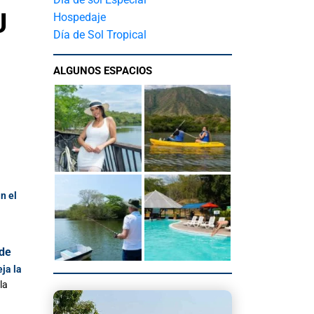
U
Hospedaje
Día de Sol Tropical
ALGUNOS ESPACIOS
n el
 de
ja la
la