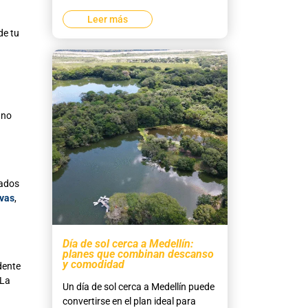
Leer más
de t
u
 no
ñados
ivas
,
Día de sol cerca a Medellín:
planes que combinan descanso
y comodidad
dente
 La
Un día de sol cerca a Medellín puede
convertirse en el plan ideal para