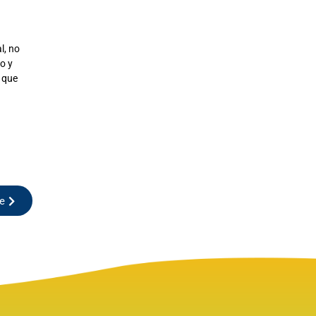
l, no
io y
 que
te