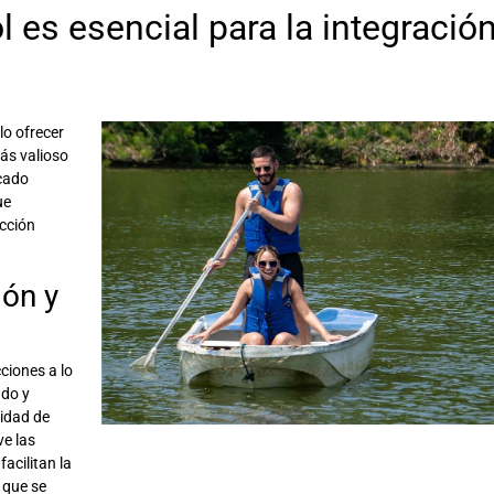
l es esencial para la integració
lo ofrecer
más valioso
cado
ue
cción
ón y
ciones a lo
ado y
nidad de
ve las
facilitan la
 que se