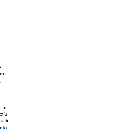
ra
 en
.
n tu
ería
ca
del
nta