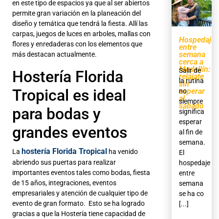
en este tipo de espacios ya que al ser abiertos
permite gran variación en la planeación del
diseño y temática que tendrá la fiesta. Allí las
carpas, juegos de luces en arboles, mallas con
Hospedaje
flores y enredaderas con los elementos que
entre
semana
más destacan actualmente.
cerca a
Medellín:
Salir de
Hostería Florida
relájate
la rutina
sin
Tropical es ideal
esperar
no
al
siempre
sábado
para bodas y
significa
esperar
grandes eventos
al fin de
semana.
hostería Florida Tropical
La
ha venido
El
abriendo sus puertas para realizar
hospedaje
importantes eventos tales como bodas, fiesta
entre
de 15 años, integraciones, eventos
semana
empresariales y atención de cualquier tipo de
se ha co
evento de gran formato. Esto se ha logrado
[...]
gracias a que la Hostería tiene capacidad de