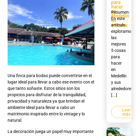
para
hacer
en
Resumen:
Medellín
En este
en
semana
artículo
exploramos
las
mejores
5 cosas
para
hacer
en
Una finca para bodas puede convertirse en el
Medellín
lugar ideal para llevar a cabo ese evento con el
y sus
que tanto soñaste. Estos sitios son los
alrededores,
propicios para disfrutar de la tranquilidad,
[...]
privacidad y naturaleza ya que brindan el
ambiente ideal para llevar a cabo un
Leer
matrimonio inspirado entre lo vintage y lo
más
natural.
La decoración juega un papel muy importante