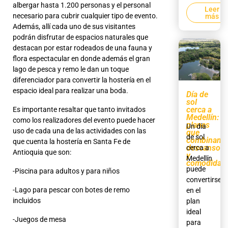
albergar hasta 1.200 personas y el personal
Leer
necesario para cubrir cualquier tipo de evento.
más
Además, allí cada uno de sus visitantes
podrán disfrutar de espacios naturales que
destacan por estar rodeados de una fauna y
flora espectacular en donde además el gran
lago de pesca y remo le dan un toque
diferenciador para convertir la hostería en el
espacio ideal para realizar una boda.
Día de
sol
cerca a
Es importante resaltar que tanto invitados
Medellín:
como los realizadores del evento puede hacer
planes
Un día
uso de cada una de las actividades con las
que
de sol
combinan
que cuenta la hostería en Santa Fe de
descanso
cerca a
Antioquia que son:
y
Medellín
comodidad
puede
-Piscina para adultos y para niños
convertirse
-Lago para pescar con botes de remo
en el
incluidos
plan
ideal
-Juegos de mesa
para