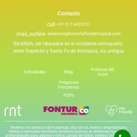
Contacto
call
+57 317 4423737
mail_outline
asistente@hosteriafloridatropical.com
location_on
Ubicados en el occidente antioqueño,
entre Sopetrán y Santa Fe de Antioquia, vía antigua
Políticas del
Actividades
Blog
hotel
Preguntas
Frecuentes
PQRs
Tenemos los servicios de hospedaje, días de sol, eventos empresariales,
fiestas y reuniones familiares, tenemos piscinas en diferentes tamaños y
profundidades para adultos y niños, campo de fútbol, voleibol, billar, tenis de