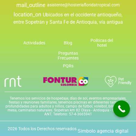
mail_outline
asistente@hosteriafloridatropical.com
location_on
Ubicados en el occidente antioqueño,
entre Sopetrán y Santa Fe de Antioquia, vía antigua
Políticas del
Actividades
Blog
hotel
Preguntas
Frecuentes
PQRs
Tenemos los servicios de hospedaje, días de sol, eventos empresariales,
fiestas y reuniones familiares, tenemos piscinas en diferentes tamaños y
profundidades para adultos y niños, campo de fútbol, voleibol, billar, tenis de
mesa, caminatas naturales. Sopetran km 82 Olaya - Antioquia - Colombia,
ANT. Telefono: 57-4-3665941
2026 Todos los Derechos reservados.
Simbolo agencia digital