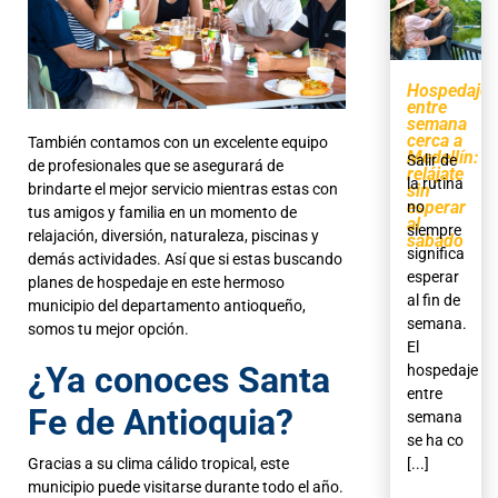
Hospedaje
entre
semana
cerca a
También contamos con un excelente equipo
Medellín:
Salir de
de profesionales que se asegurará de
relájate
la rutina
brindarte el mejor servicio mientras estas con
sin
esperar
no
tus amigos y familia en un momento de
al
siempre
relajación, diversión, naturaleza, piscinas y
sábado
significa
demás actividades. Así que si estas buscando
esperar
planes de hospedaje en este hermoso
al fin de
municipio del departamento antioqueño,
semana.
somos tu mejor opción.
El
¿Ya conoces Santa
hospedaje
entre
Fe de Antioquia?
semana
se ha co
Gracias a su clima cálido tropical, este
[...]
municipio puede visitarse durante todo el año.