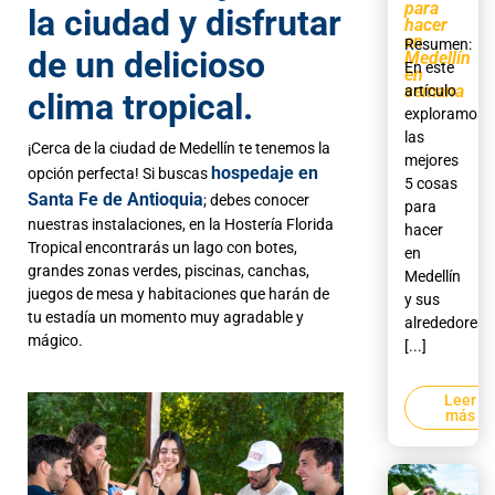
para
la ciudad y disfrutar
hacer
en
Resumen:
de un delicioso
Medellín
En este
en
semana
artículo
clima tropical.
exploramos
las
¡Cerca de la ciudad de Medellín te tenemos la
mejores
hospedaje en
opción perfecta! Si buscas
5 cosas
Santa Fe de Antioquia
; debes conocer
para
nuestras instalaciones, en la Hostería Florida
hacer
Tropical encontrarás un lago con botes,
en
grandes zonas verdes, piscinas, canchas,
Medellín
juegos de mesa y habitaciones que harán de
y sus
tu estadía un momento muy agradable y
alrededores,
mágico.
[...]
Leer
más