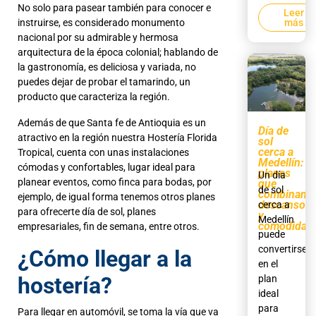
No solo para pasear también para conocer e
Leer
instruirse, es considerado monumento
más
nacional por su admirable y hermosa
arquitectura de la época colonial; hablando de
la gastronomía, es deliciosa y variada, no
puedes dejar de probar el tamarindo, un
producto que caracteriza la región.
Además de que Santa fe de Antioquia es un
Día de
atractivo en la región nuestra Hostería Florida
sol
cerca a
Tropical, cuenta con unas instalaciones
Medellín:
cómodas y confortables, lugar ideal para
planes
Un día
planear eventos, como finca para bodas, por
que
de sol
combinan
ejemplo, de igual forma tenemos otros planes
descanso
cerca a
para ofrecerte día de sol, planes
y
Medellín
comodidad
empresariales, fin de semana, entre otros.
puede
convertirse
¿Cómo llegar a la
en el
hostería?
plan
ideal
para
Para llegar en automóvil, se toma la vía que va