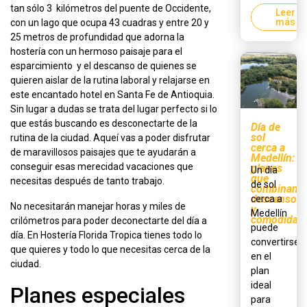
tan sólo 3 kilómetros del puente de Occidente,
Leer
más
con un lago que ocupa 43 cuadras y entre 20 y
25 metros de profundidad que adorna la
hostería con un hermoso paisaje para el
esparcimiento y el descanso de quienes se
quieren aislar de la rutina laboral y relajarse en
este encantado hotel en Santa Fe de Antioquia.
Sin lugar a dudas se trata del lugar perfecto si lo
que estás buscando es desconectarte de la
Día de
sol
rutina de la ciudad. Aqueí vas a poder disfrutar
cerca a
de maravillosos paisajes que te ayudarán a
Medellín:
conseguir esas merecidad vacaciones que
planes
Un día
que
necesitas después de tanto trabajo.
de sol
combinan
descanso
cerca a
No necesitarán manejar horas y miles de
y
Medellín
comodidad
crilómetros para poder deconectarte del día a
puede
día. En Hostería Florida Tropica tienes todo lo
convertirse
que quieres y todo lo que necesitas cerca de la
en el
ciudad.
plan
ideal
Planes especiales
para