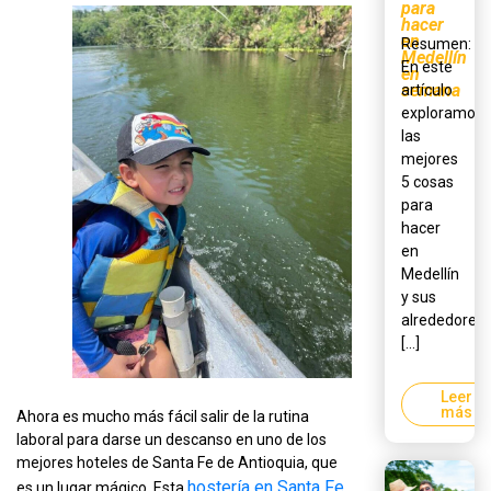
para
hacer
en
Resumen:
Medellín
En este
en
semana
artículo
exploramos
las
mejores
5 cosas
para
hacer
en
Medellín
y sus
alrededores,
[...]
Leer
más
Ahora es mucho más fácil salir de la rutina
laboral para darse un descanso en uno de los
mejores hoteles de Santa Fe de Antioquia, que
hostería en Santa Fe
es un lugar mágico. Esta