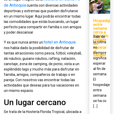
de Antioquia
cuenta con diversas actividades
deportivas y extremas que pueden disfrutarse
en un mismo lugar. Aquí podrás encontrar todas
Hospedaje
las comodidades que estás buscando, un lugar
entre
perfecto para compartir en familia o con amigos
semana
cerca a
y poder descansar.
Medellín:
Salir de
relájate
hotel en Antioquia
la rutina
Y es que nunca antes un
sin
esperar
no
nos había dado la posibilidad de disfrutar de
al
siempre
tantas atracciones como pesca, fútbol, voleyball,
sábado
significa
ski náutico, gusano náutico, rafting, natación,
esperar
canotaje, zona de camping, de picnic, vista a un
al fin de
espléndido lago y mucho más para disfrutar en
semana.
familia, amigos, compañeros de trabajo o en
El
pareja. Con nosotros vas encontrar todas las
hospedaje
actividades que deseas para tus vacaciones en
entre
un mismo espacio.
semana
Un lugar cercano
se ha co
[...]
Se trata de la Hostería Florida Tropical, ubicada a