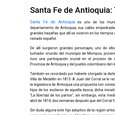
Santa Fe de Antioquia: 
Santa Fe de Antioquia
es uno de los munic
departamento de Antioquia, sus calles empedradas
grandes hazañas que allí se vivieron en los tiempo
reinado español.
De allí surgieron grandes personajes, uno de ell
luchador oriundo del municipio de Mompox, provinc
tuvo una participación crucial en el proceso de
Provincia de Antioquia y del pueblo colombiano del 
También es recordado por haberle otorgado la disti
Villa de Medellín en 1813. A Juan del Corral se le r
la legislatura de Antioquia una propuesta con consist
hijos de los esclavos de aquella época, dicha inicia
“La libertad de los partos”, sin embargo, esta med
abril de 1814, dos semanas después que del Corral fa
Sin duda alguna este hijo adoptivo de la región ant