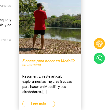
 vano se
oquia y
ble y de
nemos a
5 cosas para hacer en Medellín
en semana
Resumen: En este artículo
exploramos las mejores 5 cosas
para hacer en Medellín y sus
alrededores, [...]
Leer más