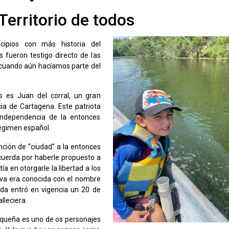
Territorio de todos
ipios con más historia del
 fueron testigo directo de las
s cuando aún hacíamos parte del
os es Juan del corral, un gran
ia de Cartagena. Este patriota
 independencia de la entonces
régimen español.
nción de “ciudad” a la entonces
ecuerda por haberle propuesto a
ía en otorgarle la libertad a los
tiva era conocida con el nombre
ida entró en vigencia un 20 de
lleciera.
ioqueña es uno de os personajes