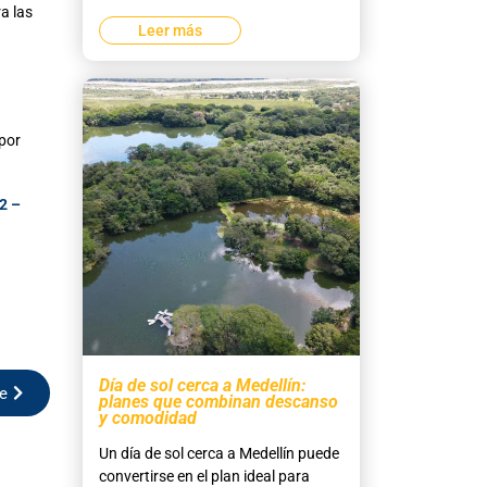
a las
Leer más
por
2 –
Día de sol cerca a Medellín:
te
planes que combinan descanso
y comodidad
Un día de sol cerca a Medellín puede
convertirse en el plan ideal para