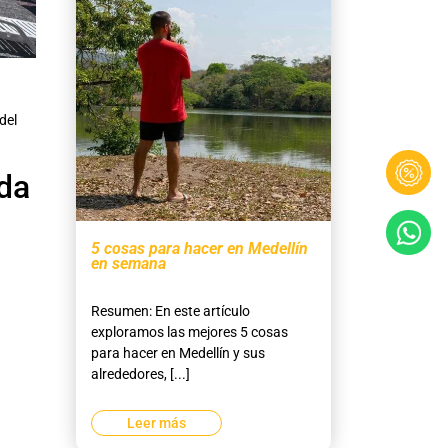
del
ida
5 cosas para hacer en Medellín
en semana
Resumen: En este artículo
exploramos las mejores 5 cosas
para hacer en Medellín y sus
alrededores, [...]
Leer más