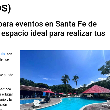
OS)
 para eventos en Santa Fe de
espacio ideal para realizar tus
quia
son
den ser
que puede
na finca
 el lugar
rio y la
cción
o de