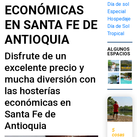
Día de sol
ECONÓMICAS
Especial
Hospedaje
EN SANTA FE DE
Día de Sol
Tropical
ANTIOQUIA
ALGUNOS
Disfrute de un
ESPACIOS
excelente precio y
mucha diversión con
las hosterías
económicas en
Santa Fe de
Antioquia
5
cosas