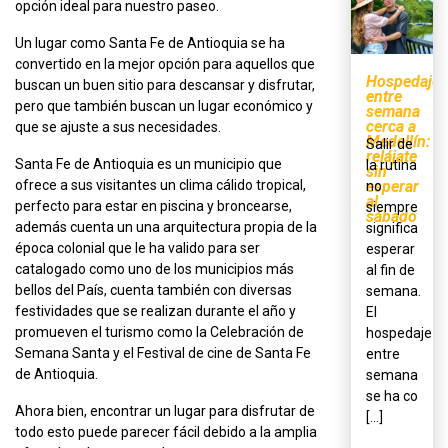
opción ideal para nuestro paseo.
Un lugar como Santa Fe de Antioquia se ha
convertido en la mejor opción para aquellos que
Hospedaje
buscan un buen sitio para descansar y disfrutar,
entre
pero que también buscan un lugar económico y
semana
cerca a
que se ajuste a sus necesidades.
Medellín:
Salir de
relájate
Santa Fe de Antioquia es un municipio que
la rutina
sin
esperar
ofrece a sus visitantes un clima cálido tropical,
no
al
perfecto para estar en piscina y broncearse,
siempre
sábado
además cuenta un una arquitectura propia de la
significa
época colonial que le ha valido para ser
esperar
catalogado como uno de los municipios más
al fin de
bellos del País, cuenta también con diversas
semana.
festividades que se realizan durante el año y
El
promueven el turismo como la Celebración de
hospedaje
Semana Santa y el Festival de cine de Santa Fe
entre
de Antioquia.
semana
se ha co
Ahora bien, encontrar un lugar para disfrutar de
[...]
todo esto puede parecer fácil debido a la amplia