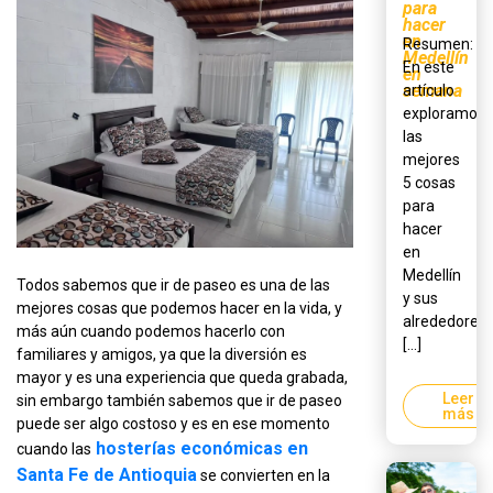
para
hacer
en
Resumen:
Medellín
En este
en
semana
artículo
exploramos
las
mejores
5 cosas
para
hacer
en
Medellín
Todos sabemos que ir de paseo es una de las
y sus
mejores cosas que podemos hacer en la vida, y
alrededores,
más aún cuando podemos hacerlo con
[...]
familiares y amigos, ya que la diversión es
mayor y es una experiencia que queda grabada,
Leer
sin embargo también sabemos que ir de paseo
más
puede ser algo costoso y es en ese momento
hosterías económicas en
cuando las
Santa Fe de Antioquia
se convierten en la