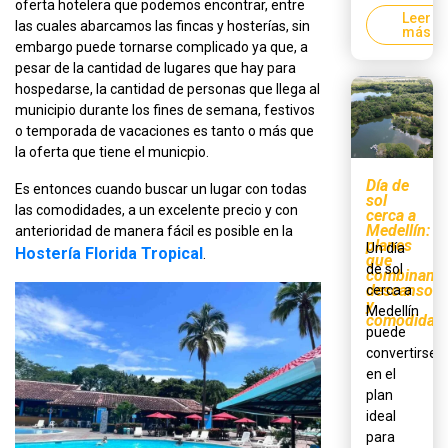
oferta hotelera que podemos encontrar, entre
Leer
las cuales abarcamos las fincas y hosterías, sin
más
embargo puede tornarse complicado ya que, a
pesar de la cantidad de lugares que hay para
hospedarse, la cantidad de personas que llega al
municipio durante los fines de semana, festivos
o temporada de vacaciones es tanto o más que
la oferta que tiene el municpio.
Día de
Es entonces cuando buscar un lugar con todas
sol
las comodidades, a un excelente precio y con
cerca a
Medellín:
anterioridad de manera fácil es posible en la
planes
Un día
Hostería Florida Tropical
.
que
de sol
combinan
descanso
cerca a
y
Medellín
comodidad
puede
convertirse
en el
plan
ideal
para