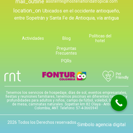
mail_outline
asistente@hosteriafloridatropical.com
location_on
Ubicados en el occidente antioqueño,
entre Sopetrán y Santa Fe de Antioquia, vía antigua
Políticas del
Actividades
Blog
hotel
Preguntas
Frecuentes
PQRs
Tenemos los servicios de hospedaje, días de sol, eventos empresariales,
fiestas y reuniones familiares, tenemos piscinas en diferentes tamaños y
profundidades para adultos y niños, campo de fútbol, voleibol, billar, tenis
de mesa, caminatas naturales. Sopetran km 82 Olaya - Antioquia -
Colombia, ANT. Telefono: 57-4-3665941
2026 Todos los Derechos reservados.
Simbolo agencia digital