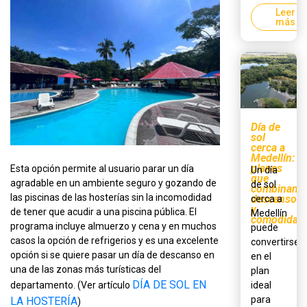
Leer
más
Día de
sol
cerca a
Medellín:
planes
Esta opción permite al usuario parar un día
Un día
que
agradable en un ambiente seguro y gozando de
de sol
combinan
las piscinas de las hosterías sin la incomodidad
descanso
cerca a
y
de tener que acudir a una piscina pública. El
Medellín
comodidad
programa incluye almuerzo y cena y en muchos
puede
casos la opción de refrigerios y es una excelente
convertirse
opción si se quiere pasar un día de descanso en
en el
una de las zonas más turísticas del
plan
DÍA DE SOL EN
ideal
departamento. (Ver artículo
para
LA HOSTERÍA
)