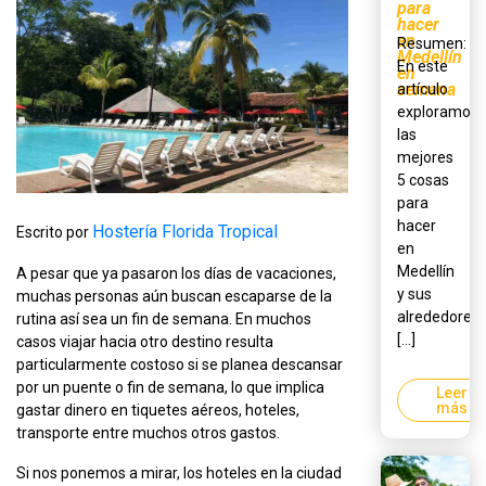
para
hacer
en
Resumen:
Medellín
En este
en
semana
artículo
exploramos
las
mejores
5 cosas
para
hacer
Hostería Florida Tropical
Escrito por
en
Medellín
A pesar que ya pasaron los días de vacaciones,
y sus
muchas personas aún buscan escaparse de la
alrededores,
rutina así sea un fin de semana. En muchos
[...]
casos viajar hacia otro destino resulta
particularmente costoso si se planea descansar
por un puente o fin de semana, lo que implica
Leer
más
gastar dinero en tiquetes aéreos, hoteles,
transporte entre muchos otros gastos.
Si nos ponemos a mirar, los hoteles en la ciudad