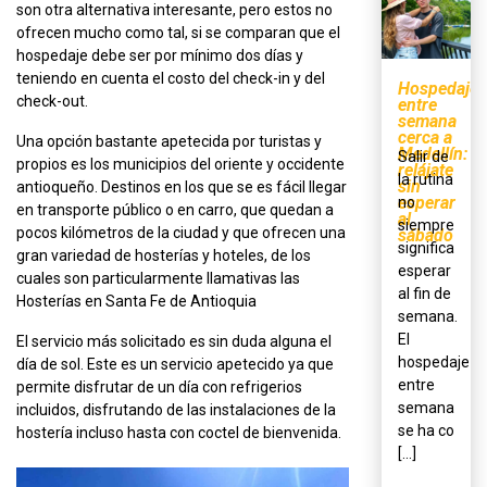
son otra alternativa interesante, pero estos no
ofrecen mucho como tal, si se comparan que el
hospedaje debe ser por mínimo dos días y
teniendo en cuenta el costo del check-in y del
Hospedaje
check-out.
entre
semana
cerca a
Una opción bastante apetecida por turistas y
Medellín:
Salir de
propios es los municipios del oriente y occidente
relájate
la rutina
sin
antioqueño. Destinos en los que se es fácil llegar
esperar
no
en transporte público o en carro, que quedan a
al
siempre
pocos kilómetros de la ciudad y que ofrecen una
sábado
significa
gran variedad de hosterías y hoteles, de los
esperar
cuales son particularmente llamativas las
al fin de
Hosterías en Santa Fe de Antioquia
semana.
El
El servicio más solicitado es sin duda alguna el
hospedaje
día de sol. Este es un servicio apetecido ya que
entre
permite disfrutar de un día con refrigerios
semana
incluidos, disfrutando de las instalaciones de la
se ha co
hostería incluso hasta con coctel de bienvenida.
[...]