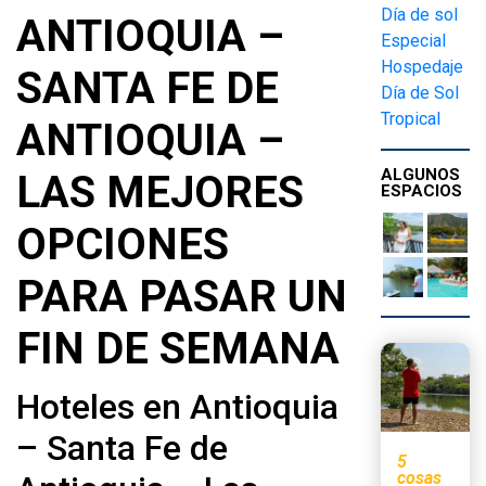
Día de sol
ANTIOQUIA –
Especial
Hospedaje
SANTA FE DE
Día de Sol
Tropical
ANTIOQUIA –
ALGUNOS
LAS MEJORES
ESPACIOS
OPCIONES
PARA PASAR UN
FIN DE SEMANA
Hoteles en Antioquia
– Santa Fe de
5
cosas