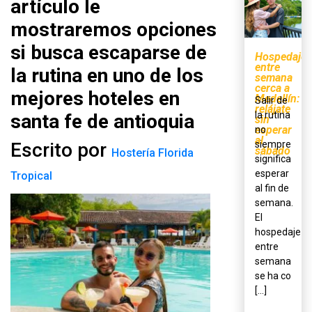
artículo le
mostraremos opciones
si busca escaparse de
Hospedaje
entre
la rutina en uno de los
semana
cerca a
mejores hoteles en
Medellín:
Salir de
relájate
la rutina
santa fe de antioquia
sin
esperar
no
al
Escrito por
siempre
sábado
Hostería Florida
significa
esperar
Tropical
al fin de
semana.
El
hospedaje
entre
semana
se ha co
[...]