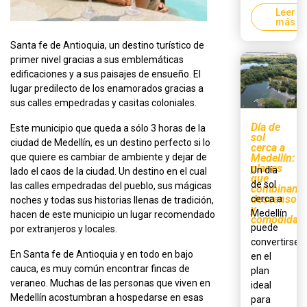
Leer
más
Santa fe de Antioquia, un destino turístico de
primer nivel gracias a sus emblemáticas
edificaciones y a sus paisajes de ensueño. El
lugar predilecto de los enamorados gracias a
sus calles empedradas y casitas coloniales.
Día de
Este municipio que queda a sólo 3 horas de la
sol
ciudad de Medellín, es un destino perfecto si lo
cerca a
que quiere es cambiar de ambiente y dejar de
Medellín:
planes
Un día
lado el caos de la ciudad. Un destino en el cual
que
de sol
las calles empedradas del pueblo, sus mágicas
combinan
descanso
cerca a
noches y todas sus historias llenas de tradición,
y
Medellín
hacen de este municipio un lugar recomendado
comodidad
puede
por extranjeros y locales.
convertirse
En Santa fe de Antioquia y en todo en bajo
en el
cauca, es muy común encontrar fincas de
plan
veraneo. Muchas de las personas que viven en
ideal
Medellín acostumbran a hospedarse en esas
para