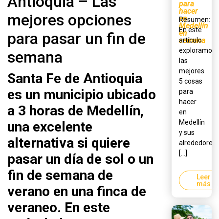
Antioquia – Las
para
hacer
mejores opciones
en
Resumen:
Medellín
En este
en
para pasar un fin de
semana
artículo
exploramos
semana
las
mejores
S
anta Fe de Antioquia
5 cosas
es un municipio ubicado
para
hacer
a 3 horas de Medellín,
en
Medellín
una excelente
y sus
alternativa si quiere
alrededores,
[...]
pasar un día de sol o un
fin de semana de
Leer
más
verano en una finca de
veraneo. En este